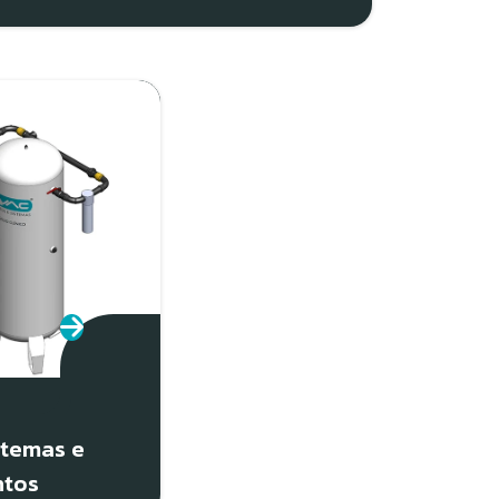
stemas e
ntos