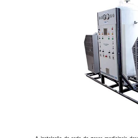
A instalação de rede de gases medicinais des