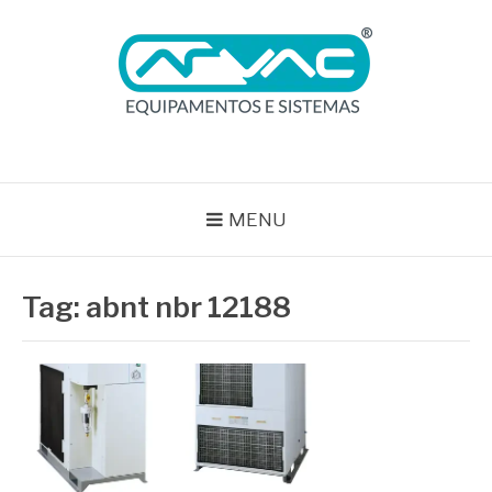
Pular
para
o
conteúdo
BLOG ARVAC
Especialistas em Ar Comprimido e Gases Medicinais
MENU
Tag:
abnt nbr 12188