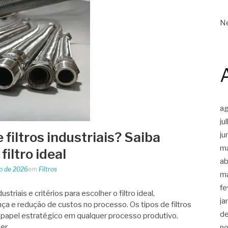
Ne
a
ju
 filtros industriais? Saiba
ju
m
iltro ideal
ab
o de 2026
em
Filtros
m
fe
striais e critérios para escolher o filtro ideal,
ja
nça e redução de custos no processo. Os tipos de filtros
d
papel estratégico em qualquer processo produtivo.
ter…
n