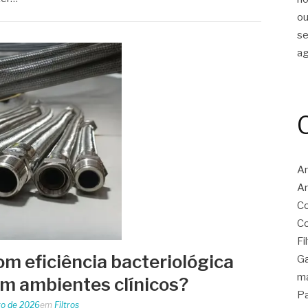
ou
s
a
Ar
Ar
Co
Co
Fi
com eficiência bacteriológica
Ga
ma
em ambientes clínicos?
Pa
ro de 2026
em
Filtros