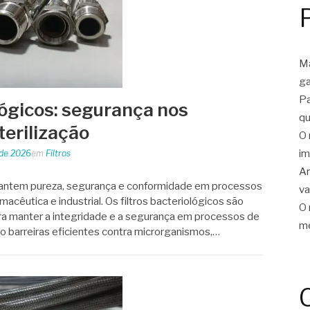
Ma
ga
Pa
lógicos: segurança nos
qu
terilização
O 
im
 de 2026
em
Filtros
Ar
arantem pureza, segurança e conformidade em processos
v
rmacêutica e industrial. Os filtros bacteriológicos são
O 
ra manter a integridade e a segurança em processos de
me
o barreiras eficientes contra microrganismos,…