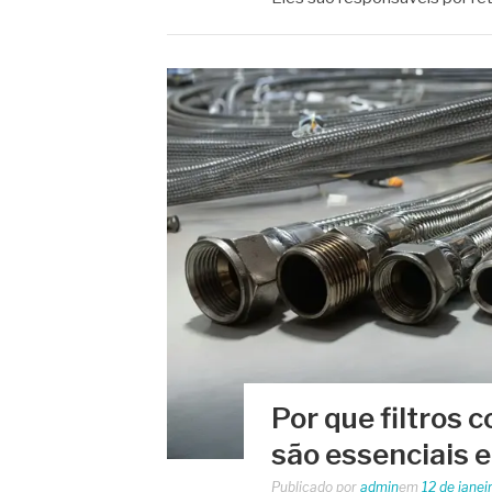
Por que filtros 
são essenciais 
Publicado por
admin
em
12 de janei