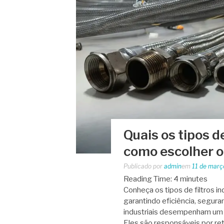
Quais os tipos de
como escolher o f
Publicado por
admin
em
11 de març
Reading Time:
4
minutes
Conheça os tipos de filtros indu
garantindo eficiência, segura
industriais desempenham um 
Eles são responsáveis por re