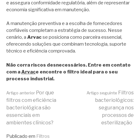
e assegura conformidade regulatória, além de representar
economia significativa em manutenção.
A manutenção preventiva e a escolha de fornecedores
confiáveis completam a estratégia de sucesso. Nesse
cenário, a
Arvac
se posiciona como parceira essencial,
oferecendo soluções que combinam tecnologia, suporte
técnico e eficiência comprovada.
Não corra riscos desnecessários. Entre em contato
com a
Arvac
e encontre o filtro ideal para o seu
processo industrial.
Continue
Por que
Filtros
Artigo anterior
Artigo seguinte
filtros com eficiência
bacteriológicos:
bacteriológica são
segurança nos
lendo
essenciais em
processos de
ambientes clínicos?
esterilização
Publicado em
Filtros