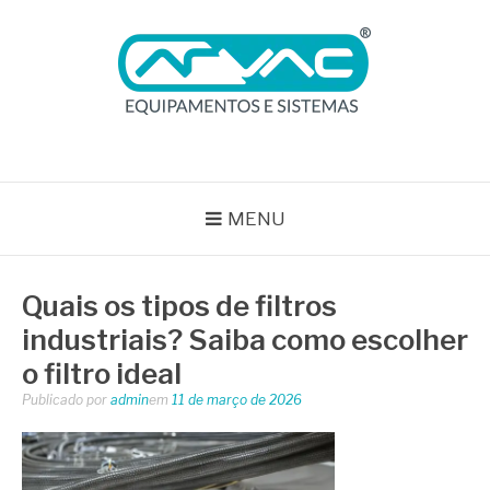
Pular
para
o
conteúdo
BLOG ARVAC
Especialistas em Ar Comprimido e Gases Medicinais
MENU
Quais os tipos de filtros
industriais? Saiba como escolher
o filtro ideal
Publicado por
admin
em
11 de março de 2026