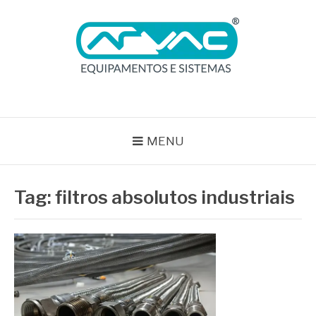
Pular
para
o
conteúdo
BLOG ARVAC
Especialistas em Ar Comprimido e Gases Medicinais
MENU
Tag:
filtros absolutos industriais