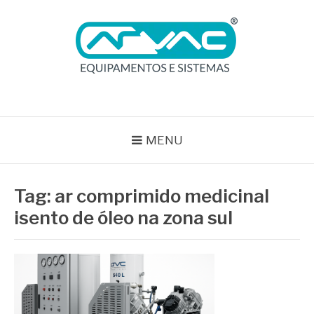
Pular
para
o
conteúdo
BLOG ARVAC
Especialistas em Ar Comprimido e Gases Medicinais
MENU
Tag:
ar comprimido medicinal
isento de óleo na zona sul