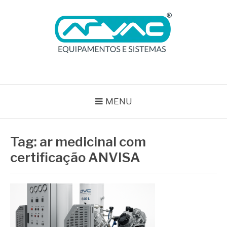
Pular
para
o
conteúdo
BLOG ARVAC
Especialistas em Ar Comprimido e Gases Medicinais
MENU
Tag:
ar medicinal com
certificação ANVISA