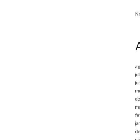
Ne
a
ju
ju
m
ab
m
fe
ja
d
n