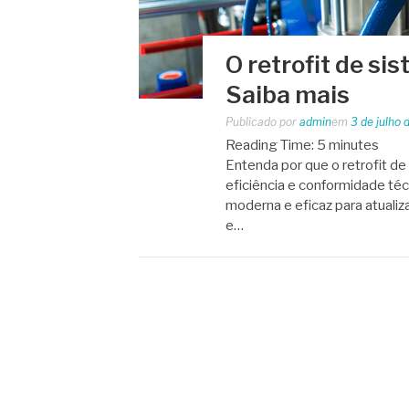
O retrofit de s
Saiba mais
Publicado por
admin
em
3 de julho
Reading Time:
5
minutes
Entenda por que o retrofit d
eficiência e conformidade téc
moderna e eficaz para atuali
e…