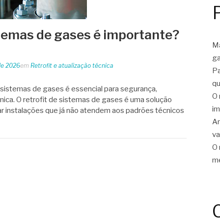
istemas de gases é importante?
Ma
ga
 de 2026
em
Retrofit e atualização técnica
Pa
qu
e sistemas de gases é essencial para segurança,
O 
nica. O retrofit de sistemas de gases é uma solução
im
zar instalações que já não atendem aos padrões técnicos
Ar
v
O 
me