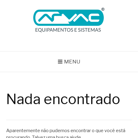
Pular
para
o
conteúdo
BLOG ARVAC
Especialistas em Ar Comprimido e Gases Medicinais
MENU
Nada encontrado
Aparentemente não pudemos encontrar o que você está
procurando. Talvez uma busca ajude.