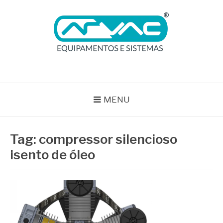
Pular
para
o
conteúdo
BLOG ARVAC
Especialistas em Ar Comprimido e Gases Medicinais
MENU
Tag:
compressor silencioso
isento de óleo