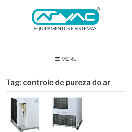
Pular
para
o
conteúdo
BLOG ARVAC
Especialistas em Ar Comprimido e Gases Medicinais
MENU
Tag:
controle de pureza do ar