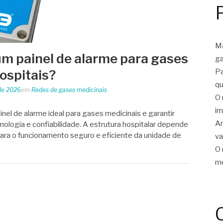
Ma
m painel de alarme para gases
ga
Pa
ospitais?
qu
de 2026
em
Redes de gases medicinais
O 
im
el de alarme ideal para gases medicinais e garantir
Ar
ologia e confiabilidade. A estrutura hospitalar depende
para o funcionamento seguro e eficiente da unidade de
v
O 
me