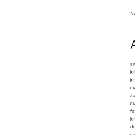
Ne
a
ju
ju
m
ab
m
fe
ja
d
n