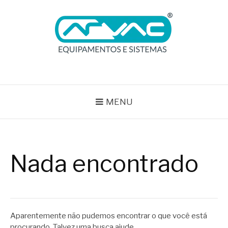
Pular
para
o
conteúdo
BLOG ARVAC
Especialistas em Ar Comprimido e Gases Medicinais
MENU
Nada encontrado
Aparentemente não pudemos encontrar o que você está
procurando. Talvez uma busca ajude.