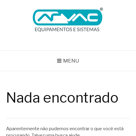
Pular
para
o
conteúdo
BLOG ARVAC
Especialistas em Ar Comprimido e Gases Medicinais
MENU
Nada encontrado
Aparentemente não pudemos encontrar o que você está
procurando. Talvez uma busca ajude.