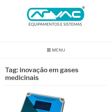
Pular
para
o
conteúdo
BLOG ARVAC
Especialistas em Ar Comprimido e Gases Medicinais
MENU
Tag:
inovação em gases
medicinais