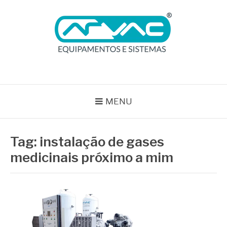
Pular
para
o
conteúdo
BLOG ARVAC
Especialistas em Ar Comprimido e Gases Medicinais
MENU
Tag:
instalação de gases
medicinais próximo a mim