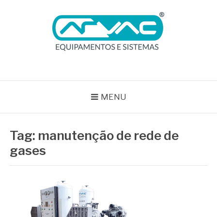
Pular
para
o
conteúdo
BLOG ARVAC
Especialistas em Ar Comprimido e Gases Medicinais
MENU
Tag:
manutenção de rede de
gases