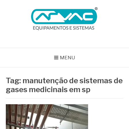
Pular
para
o
conteúdo
BLOG ARVAC
Especialistas em Ar Comprimido e Gases Medicinais
MENU
Tag:
manutenção de sistemas de
gases medicinais em sp