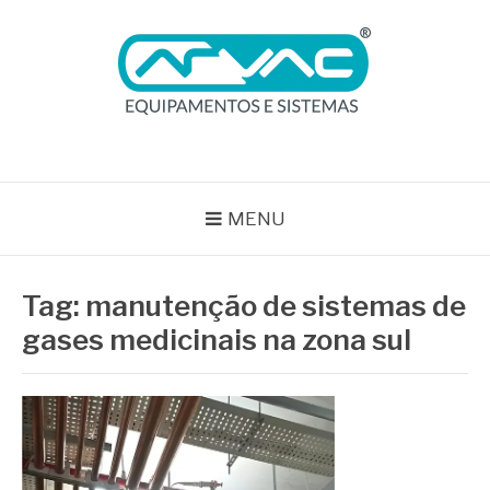
Pular
para
o
conteúdo
BLOG ARVAC
Especialistas em Ar Comprimido e Gases Medicinais
MENU
Tag:
manutenção de sistemas de
gases medicinais na zona sul