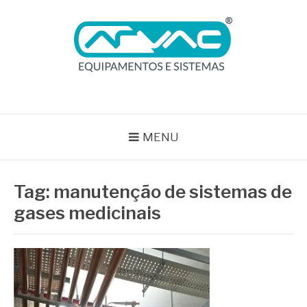
Pular
para
o
conteúdo
BLOG ARVAC
Especialistas em Ar Comprimido e Gases Medicinais
MENU
Tag:
manutenção de sistemas de
gases medicinais