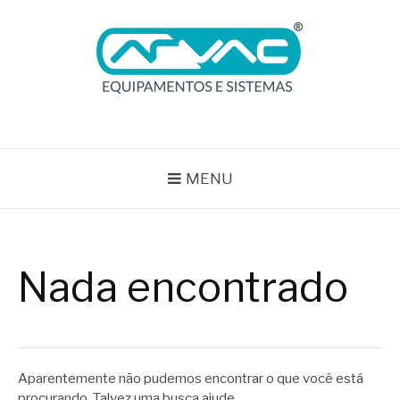
Pular
para
o
conteúdo
BLOG ARVAC
Especialistas em Ar Comprimido e Gases Medicinais
MENU
Nada encontrado
Aparentemente não pudemos encontrar o que você está
procurando. Talvez uma busca ajude.