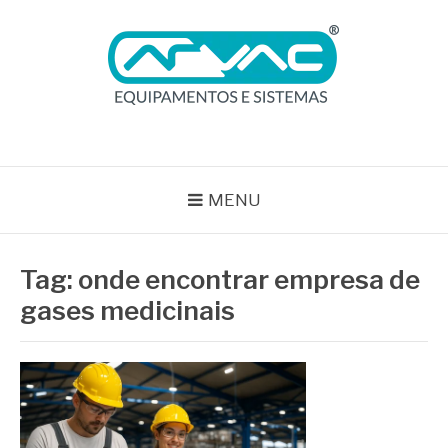
Pular
para
o
conteúdo
BLOG ARVAC
Especialistas em Ar Comprimido e Gases Medicinais
MENU
Tag:
onde encontrar empresa de
gases medicinais