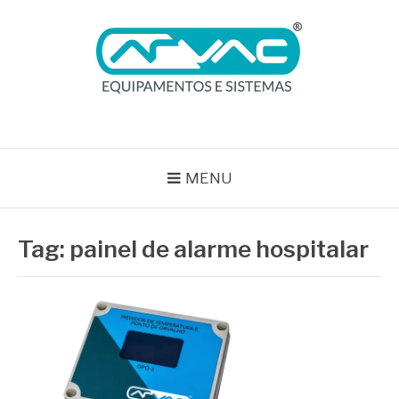
Pular
para
o
conteúdo
BLOG ARVAC
Especialistas em Ar Comprimido e Gases Medicinais
MENU
Tag:
painel de alarme hospitalar