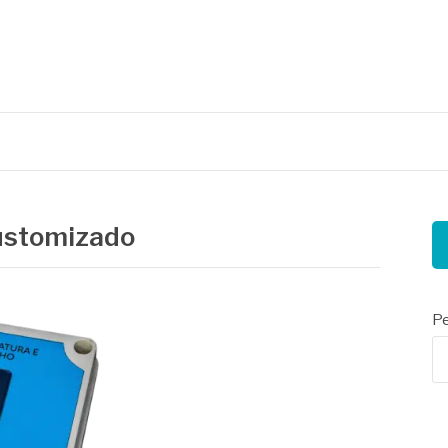
nais
customizado
Pe