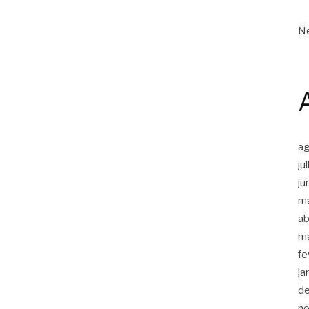
Ne
a
ju
ju
m
ab
m
fe
ja
d
n