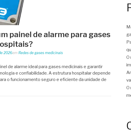
Ma
m painel de alarme para gases
ga
Pa
ospitais?
qu
de 2026
em
Redes de gases medicinais
O 
im
el de alarme ideal para gases medicinais e garantir
Ar
ologia e confiabilidade. A estrutura hospitalar depende
para o funcionamento seguro e eficiente da unidade de
v
O 
me