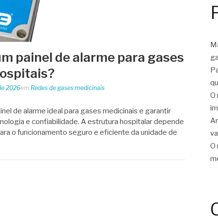
Ma
m painel de alarme para gases
ga
Pa
ospitais?
qu
de 2026
em
Redes de gases medicinais
O 
im
el de alarme ideal para gases medicinais e garantir
Ar
ologia e confiabilidade. A estrutura hospitalar depende
para o funcionamento seguro e eficiente da unidade de
v
O 
me