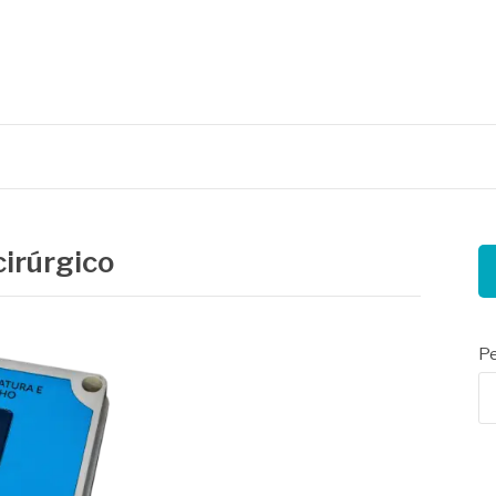
nais
cirúrgico
Pe