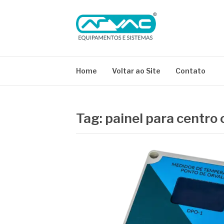
Pular
para
o
conteúdo
BLOG ARVAC
Especialistas em Ar Comprimido e Gases Medici
Home
Voltar ao Site
Contato
Tag:
painel para centro 