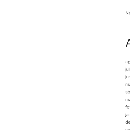
Ne
a
ju
ju
m
ab
m
fe
ja
d
n