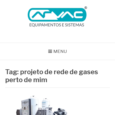
Pular
para
o
conteúdo
BLOG ARVAC
Especialistas em Ar Comprimido e Gases Medicinais
MENU
Tag:
projeto de rede de gases
perto de mim