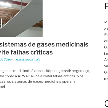
Ma
ga
Pa
qu
sistemas de gases medicinais
O 
ite falhas críticas
im
Ar
 de 2026
em
Gases medicinais
v
gases medicinais é essencial para garantir segurança,
O 
iba como a ARVAC ajuda a evitar falhas críticas. Nos
me
nicas, os sistemas de gases medicinais operam
apel…