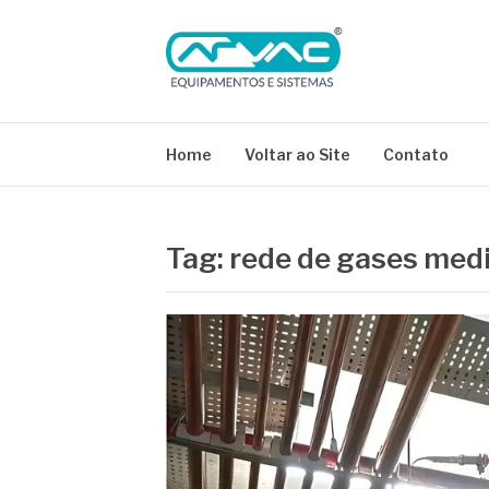
Pular
para
o
conteúdo
BLOG ARVAC
Especialistas em Ar Comprimido e Gases Medici
Home
Voltar ao Site
Contato
Tag:
rede de gases medi