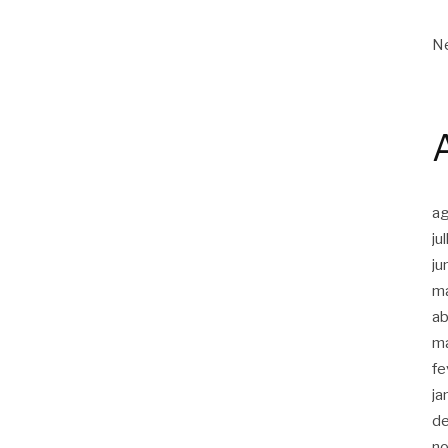
Ne
a
ju
ju
m
ab
m
fe
ja
d
n