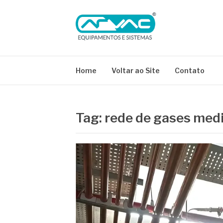
Pular
para
o
conteúdo
BLOG ARVAC
Especialistas em Ar Comprimido e Gases Medici
Home
Voltar ao Site
Contato
Tag:
rede de gases medi