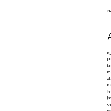
Ne
a
ju
ju
m
ab
m
fe
ja
d
n