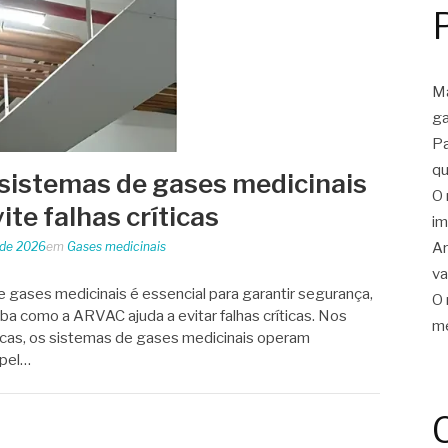
Ma
ga
Pa
qu
sistemas de gases medicinais
O 
ite falhas críticas
im
Ar
 de 2026
em
Gases medicinais
v
gases medicinais é essencial para garantir segurança,
O 
iba como a ARVAC ajuda a evitar falhas críticas. Nos
me
nicas, os sistemas de gases medicinais operam
apel…