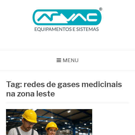
Pular
para
o
conteúdo
BLOG ARVAC
Especialistas em Ar Comprimido e Gases Medicinais
MENU
Tag:
redes de gases medicinais
na zona leste