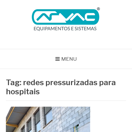
Pular
para
o
conteúdo
BLOG ARVAC
Especialistas em Ar Comprimido e Gases Medicinais
MENU
Tag:
redes pressurizadas para
hospitais