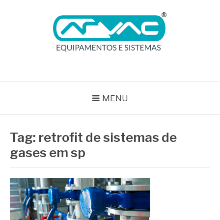
Pular
para
o
conteúdo
BLOG ARVAC
Especialistas em Ar Comprimido e Gases Medicinais
MENU
Tag:
retrofit de sistemas de
gases em sp