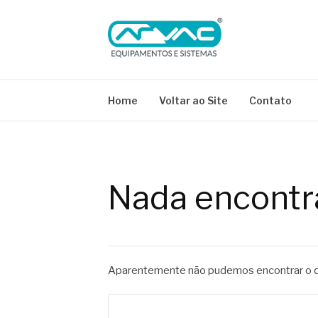
Pular
para
o
conteúdo
BLOG ARVAC
Especialistas em Ar Comprimido e Gases Medici
Home
Voltar ao Site
Contato
Nada encontr
Aparentemente não pudemos encontrar o qu
Pesquisar
por: