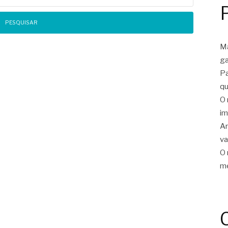
Ma
ga
Pa
qu
O 
im
Ar
v
O 
me