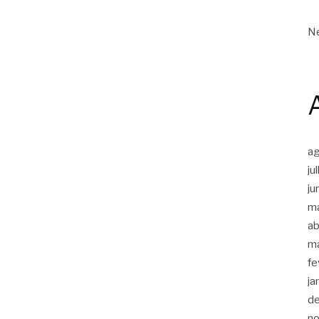
Ne
a
ju
ju
m
ab
m
fe
ja
d
n