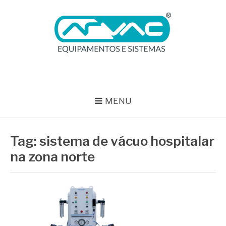
Pular
para
o
conteúdo
BLOG ARVAC
Especialistas em Ar Comprimido e Gases Medicinais
MENU
Tag:
sistema de vácuo hospitalar
na zona norte