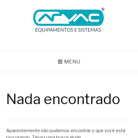
Pular
para
o
conteúdo
BLOG ARVAC
Especialistas em Ar Comprimido e Gases Medicinais
MENU
Nada encontrado
Aparentemente não pudemos encontrar o que você está
procurando. Talvez uma busca ajude.